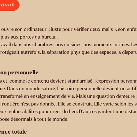
ravail
uvre son ordinateur « juste pour vérifier deux mails », son enfant
t plus aux portes du bureau.
e travail dans nos chambres, nos cuisines, nos moments intimes. Le
tégeait autrefois, la séparation physique des espaces, a disparu.
ion personnelle
us et, comme le contenu devient standardisé, l’expression person
rme. Dans un monde saturé, l’histoire personnelle devient un actif
transformé en enseignement de vie. Mais une question demeure : o
rontière n’est pas donnée. Elle se construit. Elle varie selon les s
rs vulnérabilités pour créer du lien. D’autres gardent une distanc
 pose désormais à tout le monde.
ence totale