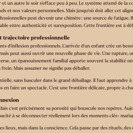
r et un autre le soir s’efface peu à peu. Le système attend de la c
els et nos valeurs personnelles. Mais jusqu’où doit aller cet al
essionnelles peut devenir une chimère : une source de fatigue. Il n
 viable entre authenticité et surexposition. Cette frontière est à d
 trajectoire professionnelle
 d’inflexion professionnels. L’arrivée d’un enfant crée un besoin
 mais peut aussi ouvrir une nouvelle phase de vie. Une rupture,
verse, un épanouissement familial apporte souvent la stabilité n
n frein. Mais assumer ne signifie pas déballer.
ntielle, sans basculer dans le grand déballage. Il faut apprendre
ns en faire un spectacle. C’est une frontière délicate, propre à ch
onnexion
 Mais c’est précisément sa porosité qui bouscule nos repères. Aujo
acité à se déconnecter réellement lors des moments clés : mariag
es lieux, mais dans la conscience. Cela passe par des rituels, des