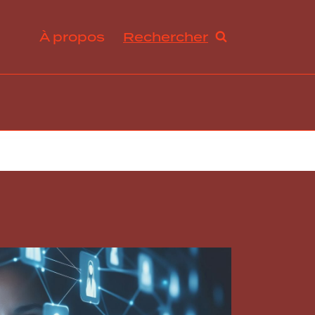
À propos
Rechercher
ration et avantages sociaux
s de travail et droit du travail
ogie RH, innovation et tendances
abilité sociale et développement durable
ance, excellence opérationnelle et stratégies RH
rmation organisationnelle