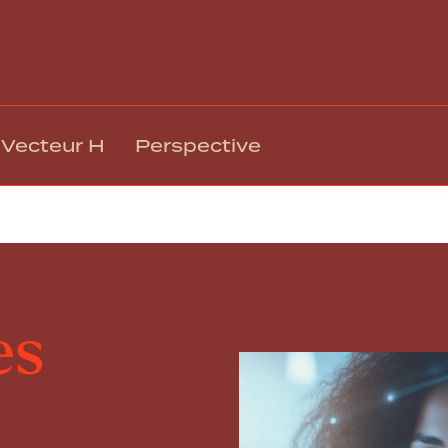
Vecteur H
Perspective
les frontières professionnelles et personnelles
Gestion des talents et intégration
Rémuné
Climat, engagement et mobilisation
Relation
Culture organisationnelle et EDI
Technol
Leadership et gestion
Respons
es
Formation et développement
Gouvern
Santé, sécurité et bien-être au travail
Transfo