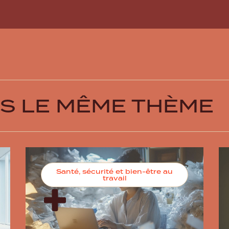
US LE MÊME THÈME
Santé, sécurité et bien-être au
travail