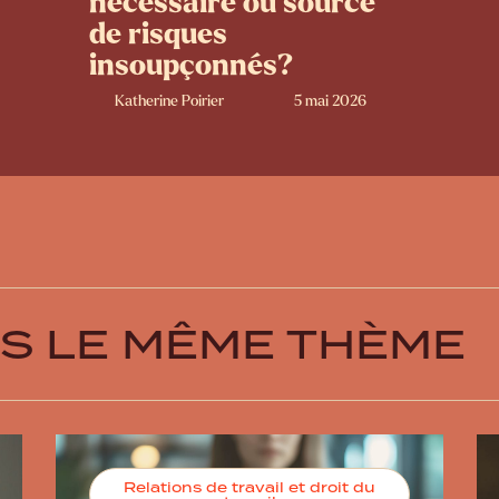
nécessaire ou source
de risques
insoupçonnés?
Katherine Poirier
5 mai 2026
US LE MÊME THÈME
Relations de travail et droit du