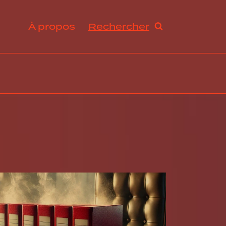
À propos
Rechercher
ration et avantages sociaux
s de travail et droit du travail
ogie RH, innovation et tendances
abilité sociale et développement durable
ance, excellence opérationnelle et stratégies RH
rmation organisationnelle