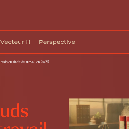
Vecteur H
Perspective
hauds en droit du travail en 2025
Gestion des talents et intégration
Rémuné
Climat, engagement et mobilisation
Relation
Culture organisationnelle et EDI
Technol
Leadership et gestion
Respons
Formation et développement
Gouvern
auds
Santé, sécurité et bien-être au travail
Transfo