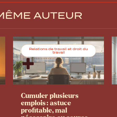
 MÊME AUTEUR
Relations de travail et droit du
travail
Cumuler plusieurs
emplois : astuce
profitable, mal