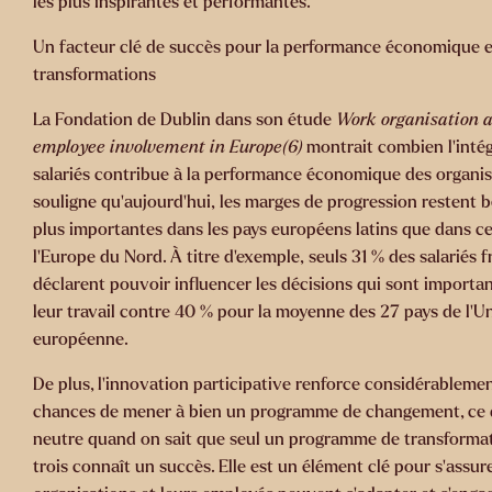
les plus inspirantes et performantes.
Un facteur clé de succès pour la performance économique e
transformations
La Fondation de Dublin dans son étude
Work organisation 
employee involvement in Europe(6)
montrait combien l’intég
salariés contribue
à la performance économique des organis
souligne qu’aujourd’hui,
les marges de progression restent
plus importantes dans les
pays européens latins que dans c
l’Europe du Nord. À titre d’exemple,
seuls 31 % des salariés f
déclarent pouvoir influencer les décisions qui
sont importa
leur travail contre 40 % pour la moyenne des 27 pays
de l’U
européenne.
De plus, l’innovation participative renforce considérablemen
chances de mener à bien un programme de changement, ce q
neutre
quand on sait que seul un programme de transformat
trois connaît un
succès. Elle est un élément clé pour s’assur