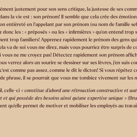
ment justement pour son sens critique, la justesse de ses comme
dans la vie est : son prénom! Il semble que cela crée des émotio
son entièreté en l’appelant par son prénom (ou nom de famille se
donc les : « préposés » ou les « infirmières » qu’on entend tro
iment trop familiers! Apprenez rapidement le prénom des gens q
Cela va de soi vous me direz, mais vous pourriez être surpris de c
, si vous ne me croyez pas! Détectez rapidement son prénom affich
s verrez alors un sourire se dessiner sur ses lèvres, j’en suis con
c’est comme pas assez, comme le dit le dicton! Si vous répéte
de phrase, il se pourrait que vous me tombiez vivement sur les ne
, celle-ci «
constitue d’abord une rétroaction constructive et aut
t et qui possède des besoins ainsi qu’une expertise unique
» (Bru
ent qu’elle permet de motiver et mobiliser les employés au travai