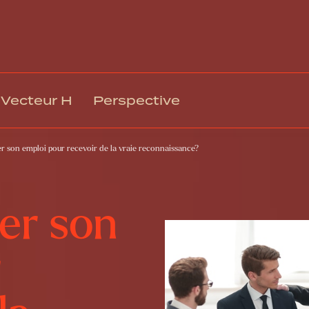
Vecteur H
Perspective
ter son emploi pour recevoir de la vraie reconnaissance?
Gestion des talents et intégration
Rémuné
Climat, engagement et mobilisation
Relation
Culture organisationnelle et EDI
Technol
ter son
Leadership et gestion
Respons
Formation et développement
Gouvern
r
Santé, sécurité et bien-être au travail
Transfo