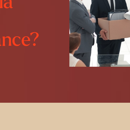
la
ance?