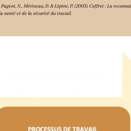
., Pageot, N., Mérineau, D. & Lépine, P. (2005). Coffret : La recon
a santé et de la sécurité du travail.