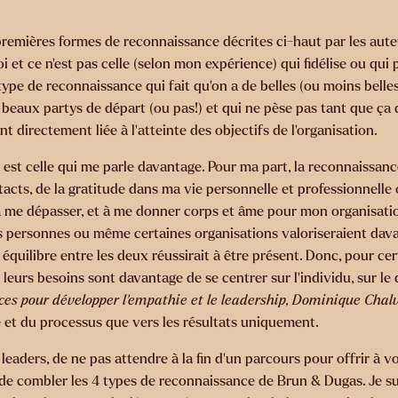
remières formes de reconnaissance décrites ci-haut par les auteu
i et ce n’est pas celle (selon mon expérience) qui fidélise ou qui 
type de reconnaissance qui fait qu’on a de belles (ou moins belle
es beaux partys de départ (ou pas!) et qui ne pèse pas tant que ça
t directement liée à l’atteinte des objectifs de l’organisation.
 est celle qui me parle davantage. Pour ma part, la reconnaissanc
acts, de la gratitude dans ma vie personnelle et professionnelle 
, à me dépasser, et à me donner corps et âme pour mon organisation
s personnes ou même certaines organisations valoriseraient davant
 équilibre entre les deux réussirait à être présent. Donc, pour cer
eurs besoins sont davantage de se centrer sur l’individu, sur le
ces pour développer l’empathie et le leadership, Dominique Chalv
e et du processus que vers les résultats uniquement.
leaders, de ne pas attendre à la fin d’un parcours pour offrir à
n de combler les 4 types de reconnaissance de Brun & Dugas. Je 