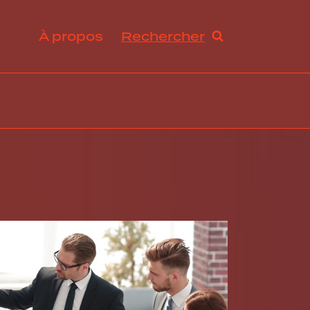
À propos
Rechercher
ration et avantages sociaux
s de travail et droit du travail
ogie RH, innovation et tendances
abilité sociale et développement durable
ance, excellence opérationnelle et stratégies RH
rmation organisationnelle