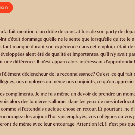
ion
m’a fait mention d’un drôle de constat lors de son party de départ.
oint c’était dommage qu’elle ne le sente que lorsqu’elle quitte le
lui a tant manqué durant son expérience dans cet emploi, c’était de 
t développées aient été de qualité et importantes, qu’il n’y avait 
 une différence. Il m’est apparu alors intéressant d’approfondir l
s l’élément déclencheur de la reconnaissance? Qu’est-ce qui fait 
ollègues, nos employés ou même nos conjoints, ce qu’on appréc
des compliments. Je me fais même un devoir de prendre un momen
e vois alors des lumières s’allumer dans les yeux de mes interlocu
mme si j’attendais quelque chose en retour. Et pourtant, ne dit
encouragez dès aujourd’hui vos employés, vos collègues ou vos pair
 feront de même avec leur entourage. Attention ici, il n’est pas qu