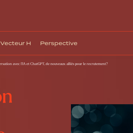
Vecteur H
Perspective
rsation avec l’IA et ChatGPT, de nouveaux alliés pour le recrutement?
Gestion des talents et intégration
Rémuné
Climat, engagement et mobilisation
Relation
Culture organisationnelle et EDI
Technol
on
Leadership et gestion
Respons
Formation et développement
Gouvern
Santé, sécurité et bien-être au travail
Transfo