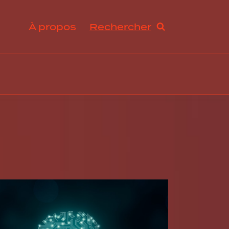
À propos
Rechercher
ration et avantages sociaux
s de travail et droit du travail
ogie RH, innovation et tendances
abilité sociale et développement durable
ance, excellence opérationnelle et stratégies RH
rmation organisationnelle