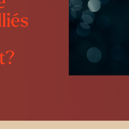
e
liés
t?