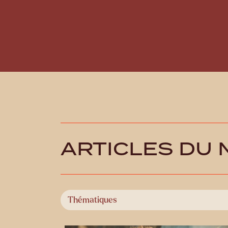
ARTICLES DU
Select content
Catégories