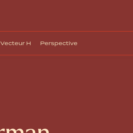
Vecteur H
Perspective
Gestion des talents et intégration
Rémuné
Climat, engagement et mobilisation
Relation
Culture organisationnelle et EDI
Technol
Leadership et gestion
Respons
Formation et développement
Gouvern
Santé, sécurité et bien-être au travail
Transfo