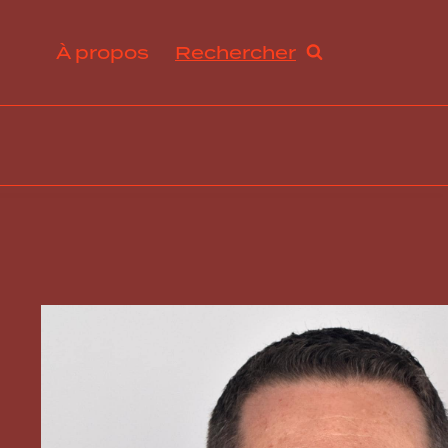
À propos
Rechercher
ration et avantages sociaux
s de travail et droit du travail
ogie RH, innovation et tendances
abilité sociale et développement durable
ance, excellence opérationnelle et stratégies RH
rmation organisationnelle