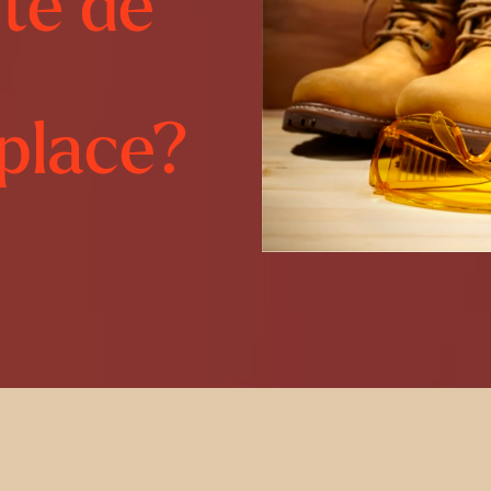
ité de
 place?