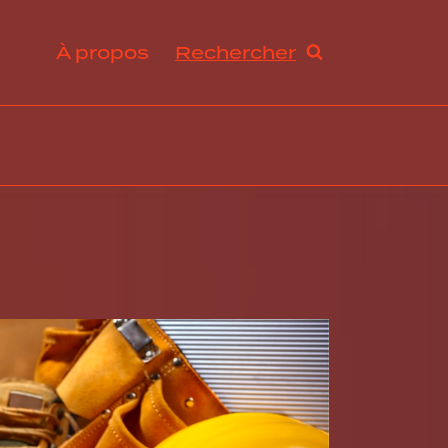
À propos
Rechercher
ration et avantages sociaux
s de travail et droit du travail
ogie RH, innovation et tendances
abilité sociale et développement durable
ance, excellence opérationnelle et stratégies RH
rmation organisationnelle