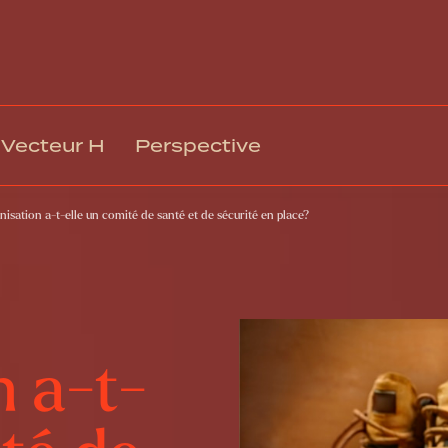
Vecteur H
Perspective
nisation a-t-elle un comité de santé et de sécurité en place?
Gestion des talents et intégration
Rémuné
Climat, engagement et mobilisation
Relation
Culture organisationnelle et EDI
Technol
Leadership et gestion
Respons
Formation et développement
Gouvern
n a-t-
Santé, sécurité et bien-être au travail
Transfo