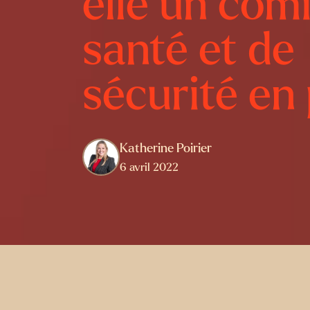
elle un com
santé et de
sécurité en
Katherine Poirier
6 avril 2022