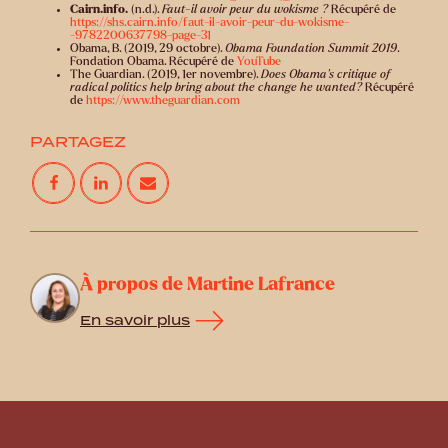
Cairn.info.
(n.d.).
Faut-il avoir peur du wokisme ?
Récupéré de
https://shs.cairn.info/faut-il-avoir-peur-du-wokisme-
-9782200637798-page-31
Obama, B. (2019, 29 octobre).
Obama Foundation Summit 2019
.
Fondation Obama. Récupéré de
YouTube
The Guardian. (2019, 1er novembre).
Does Obama's critique of
radical politics help bring about the change he wanted?
Récupéré
de
https://www.theguardian.com
PARTAGEZ
À propos de Martine Lafrance
En savoir plus