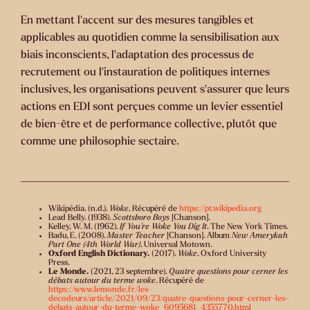
En mettant l’accent sur des mesures tangibles et
applicables au quotidien comme la sensibilisation aux
biais inconscients, l’adaptation des processus de
recrutement ou l’instauration de politiques internes
inclusives, les organisations peuvent s’assurer que leurs
actions en EDI sont perçues comme un levier essentiel
de bien-être et de performance collective, plutôt que
comme une philosophie sectaire.
Wikipédia. (n.d.).
Woke
. Récupéré de
https://pt.wikipedia.org
Lead Belly. (1938).
Scottsboro Boys
[Chanson].
Kelley, W. M. (1962).
If You're Woke You Dig It
. The New York Times.
Badu, E. (2008).
Master Teacher
[Chanson]. Album
New Amerykah
Part One (4th World War)
. Universal Motown.
Oxford English Dictionary.
(2017).
Woke
. Oxford University
Press.
Le Monde.
(2021, 23 septembre).
Quatre questions pour cerner les
débats autour du terme woke
. Récupéré de
https://www.lemonde.fr/les-
decodeurs/article/2021/09/23/quatre-questions-pour-cerner-les-
debats-autour-du-terme-woke_6095681_4355770.html