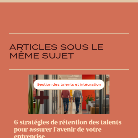
ARTICLES SOUS LE
MÊME SUJET
Gestion des talents et intégration
6 stratégies de rétention des talents
F
pour assurer l’avenir de votre
c
entreprise