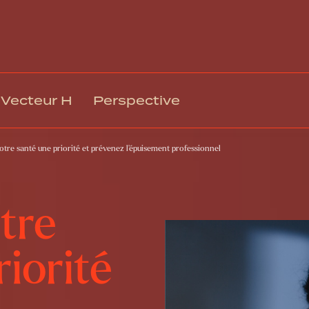
Vecteur H
Perspective
votre santé une priorité et prévenez l’épuisement professionnel
Gestion des talents et intégration
Rémuné
Climat, engagement et mobilisation
Relation
Culture organisationnelle et EDI
Technol
tre
Leadership et gestion
Respons
Formation et développement
Gouvern
iorité
Santé, sécurité et bien-être au travail
Transfo