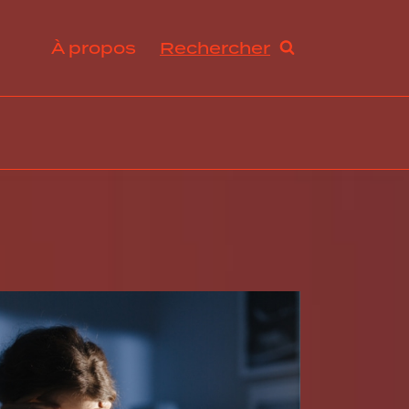
À propos
Rechercher
ration et avantages sociaux
s de travail et droit du travail
ogie RH, innovation et tendances
abilité sociale et développement durable
ance, excellence opérationnelle et stratégies RH
rmation organisationnelle