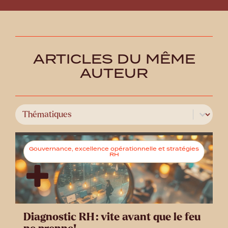
ARTICLES DU MÊME
AUTEUR
Select content
Catégories
Gouvernance, excellence opérationnelle et stratégies
RH
Diagnostic RH : vite avant que le feu