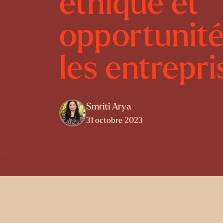
éthique et
opportunité
les entrepri
Smriti Arya
31 octobre 2023