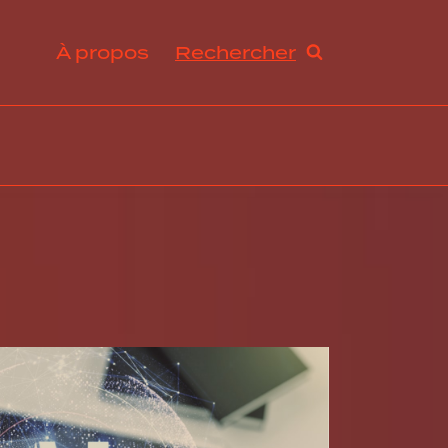
À propos
Rechercher
ration et avantages sociaux
s de travail et droit du travail
ogie RH, innovation et tendances
abilité sociale et développement durable
ance, excellence opérationnelle et stratégies RH
rmation organisationnelle