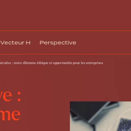
Vecteur H
Perspective
nérative : entre dilemme éthique et opportunités pour les entreprises
Gestion des talents et intégration
Rémuné
Climat, engagement et mobilisation
Relation
Culture organisationnelle et EDI
Technol
e :
Leadership et gestion
Respons
Formation et développement
Gouvern
mme
Santé, sécurité et bien-être au travail
Transfo