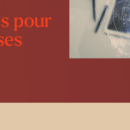
s pour
ses