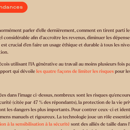
endances
ait énormément parler d’elle dernièrement, comment en tirent part
el considérable afin d’accroître les revenus, diminuer les dépense
est crucial d’en faire un usage éthique et durable à tous les nivea
tion.
s utilisant l’IA générative au travail au moins plusieurs fois par
apport qui dévoile
les quatre façons de limiter les risques
pour le
s dans l’image ci-dessus, nombreux sont les risques qu’encourent
urité (citée par 47 % des répondants), la protection de la vie pr
nt les dangers les plus importants. Pour contrer ceux-ci et identif
xamens manuels et rigoureux. La technologie joue un rôle essentie
on à la sensibilisation à la sécurité
sont des alliés de taille dans 