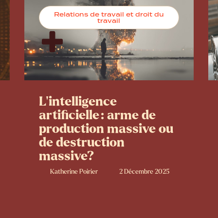
Relations de travail et droit du
travail
L’intelligence
artificielle : arme de
production massive ou
de destruction
massive?
Katherine Poirier
2 Décembre 2025