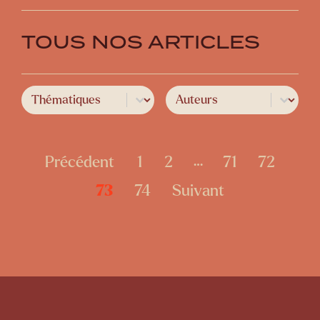
TOUS NOS ARTICLES
Select content
Select content
Catégories
Auteurs
Précédent
1
2
71
72
…
73
74
Suivant