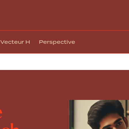
Vecteur H
Perspective
ure coach dans votre leadership?
Gestion des talents et intégration
Rémuné
Climat, engagement et mobilisation
Relation
Culture organisationnelle et EDI
Technol
Leadership et gestion
Respons
Formation et développement
Gouvern
e
Santé, sécurité et bien-être au travail
Transfo