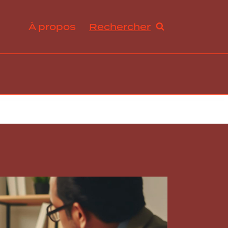
À propos
Rechercher
ration et avantages sociaux
s de travail et droit du travail
ogie RH, innovation et tendances
abilité sociale et développement durable
ance, excellence opérationnelle et stratégies RH
rmation organisationnelle